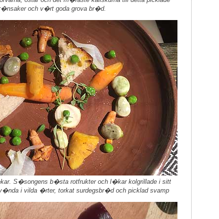
r�nsaker och v�rt goda grova br�d.
�kar. S�songens b�sta rotfrukter och l�kar kolgrillade i sitt
v�nda i vilda �rter, torkat surdegsbr�d och picklad svamp