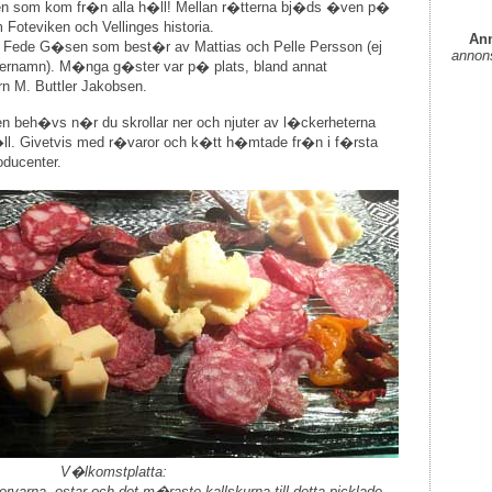
rden som kom fr�n alla h�ll! Mellan r�tterna bj�ds �ven p�
oteviken och Vellinges historia.
Ann
 Fede G�sen som best�r av Mattias och Pelle Persson (ej
annon
rnamn). M�nga g�ster var p� plats, bland annat
n M. Buttler Jakobsen.
en beh�vs n�r du skrollar ner och njuter av l�ckerheterna
ll. Givetvis med r�varor och k�tt h�mtade fr�n i f�rsta
oducenter.
V�lkomstplatta:
rvarna, ostar och det m�raste kallskurna till detta picklade