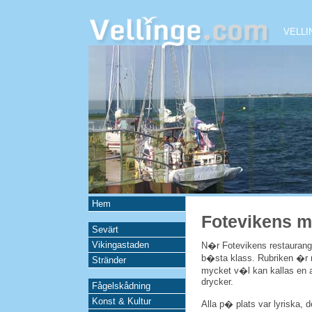
VELLI
Hem
Fotevikens m
Sevärt
Vikingastaden
N�r Fotevikens restaurang
b�sta klass. Rubriken �r
Stränder
mycket v�l kan kallas en a
drycker.
Fågelskådning
Konst & Kultur
Alla p� plats var lyriska