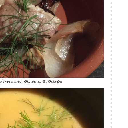
pickesill med l�k, senap & r�gbr�d