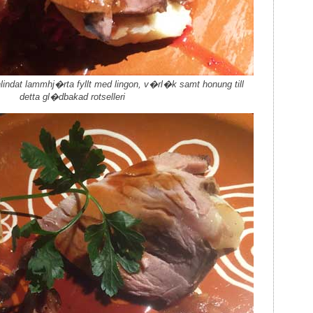
lindat lammhj�rta fyllt med lingon, v�rl�k samt honung till
detta gl�dbakad rotselleri