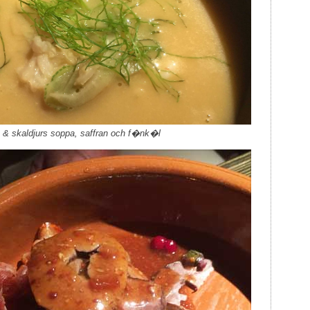
 & skaldjurs soppa, saffran och f�nk�l