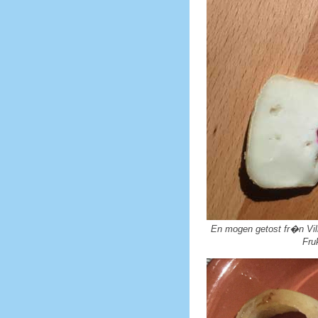
En mogen getost fr�n Vil
Fru