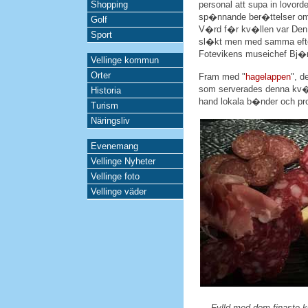
Shopping
personal att supa in lovo
sp�nnande ber�ttelser om F
Golf
V�rd f�r kv�llen var Den
Sport
sl�kt men med samma efte
Fotevikens museichef Bj�r
Vellinge kommun
Orter
Fram med "
hagelappen
", d
som serverades denna kv�
Historia
hand lokala b�nder och pr
Turism
Näringsliv
Evenemang
Vellinge Nyheter
Vellinge foto
Vellinge väder
Fylld med dom finaste ko