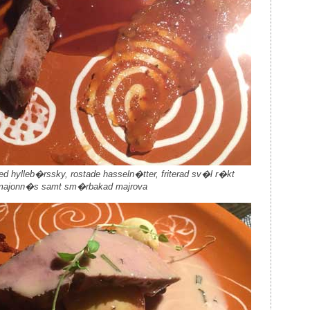
d hylleb�rssky, rostade hasseln�tter, friterad sv�l r�kt
majonn�s samt sm�rbakad majrova