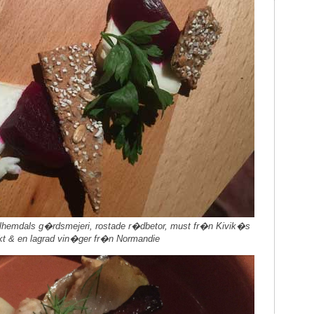
lhemdals g�rdsmejeri, rostade r�dbetor, must fr�n Kivik�s
kt & en lagrad vin�ger fr�n Normandie