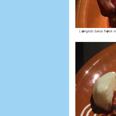
L�ngtids bakat fl�sk in