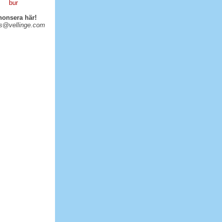
onsera här!
s@vellinge.com