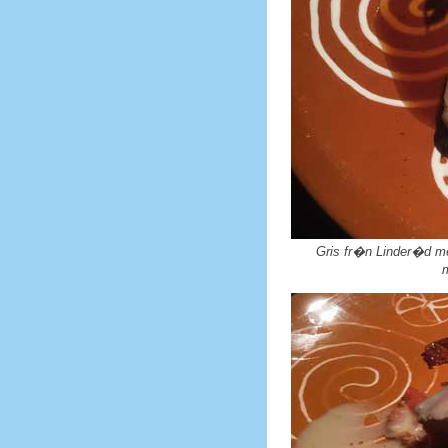
Gris fr�n Linder�d me