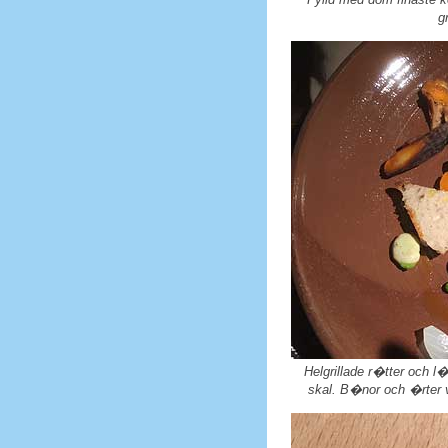
g
Helgrillade r�tter och l
skal. B�nor och �rter 