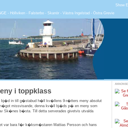
Show E
NGE
-
Höllviken
-
Falsterbo
-
Skanör
-
Västra Ingelstad
-
Östra Grevie
ANNONS
eny i toppklass
 bj�d in till g�stabud h�ll kv�llens 9-r�tters meny absolut
 n�got missvisande, denna kv�ll bj�ds p� en meny som
v Sk�nes b�sta. Till detta serverades givetvis utvalda
, det var bara f�r k�ksm�staren Mattias Persson och hans