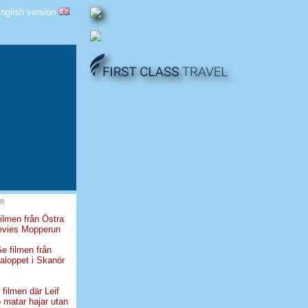
nglish version
ER