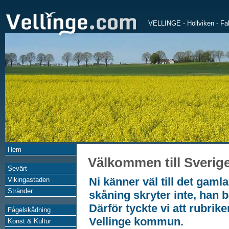
VELLINGE
-
Höllviken
-
Fa
Hem
Välkommen till Sveri
Sevärt
Ni känner väl till det gaml
Vikingastaden
Stränder
skåning skryter inte, han b
Därför tyckte vi att rubrik
Fågelskådning
Vellinge kommun.
Konst & Kultur