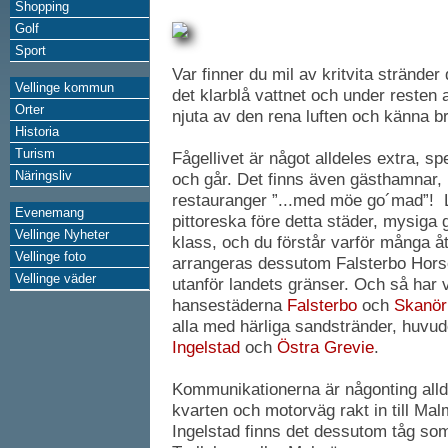
Shopping
Golf
Sport
Var finner du mil av kritvita stränd
Vellinge kommun
det klarblå vattnet och under resten
Orter
njuta av den rena luften och känna b
Historia
Turism
Fågellivet är något alldeles extra, sp
Näringsliv
och går. Det finns även gästhamnar,
restauranger ”...med möe go´mad”! Läg
Evenemang
pittoreska före detta städer, mysiga 
Vellinge Nyheter
klass, och du förstår varför många åt
Vellinge foto
arrangeras dessutom Falsterbo Hors
Vellinge väder
utanför landets gränser. Och så har 
hansestäderna
Falsterbo
och
Skanör
alla med härliga sandstränder, huvu
Ingelstad
och
Östra Grevie
.
Kommunikationerna är någonting alld
kvarten och motorväg rakt in till Ma
Ingelstad finns det dessutom tåg so