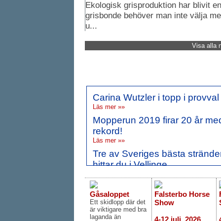
Ekologisk grisproduktion har blivit en
grisbonde behöver man inte välja me
u...
Visa alla 
Från Vellinge.com
Carina Wutzler i topp i provval
Läs mer »»
Mopperun 2019 firar 20 år me
rekord!
Läs mer »»
Tre av Sveriges bästa strände
hittar du i Vellinge
Läs mer »»
Sköna toner i Falsterbo för läk
Gåsaloppet
Falsterbo Horse
Läs mer »»
Ett skidlopp där det
Show
Prisregn i Vellinge när näringsl
är viktigare med bra
laganda än
4-12 juli, 2026
och föreningar hyllades