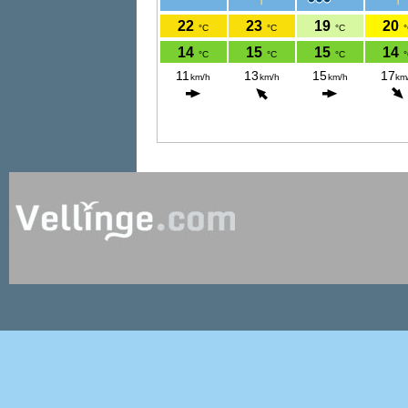
Nu lyser julekorren på Lilla To
Läs mer »»
Bäst i klassen igen. Vellinge
såklart!
Läs mer »»
Fotevikens meny i toppklass
Läs mer »»
Mopperun slog rekord 2016
Läs mer »»
När ordet demokrati blir en flo
Läs mer »»