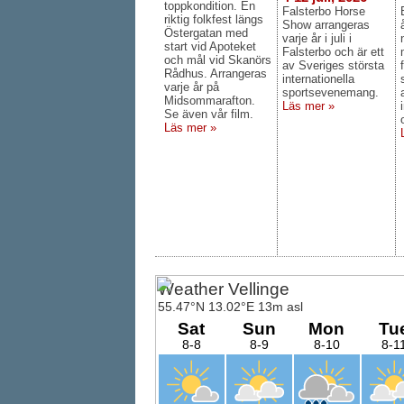
toppkondition. En
Falsterbo Horse
Läs mer »»
riktig folkfest längs
Show arrangeras
Östergatan med
Bröllop nyinvigde Stortorget
varje år i juli i
start vid Apoteket
Falsterbo och är ett
Läs mer »»
och mål vid Skanörs
av Sveriges största
Rådhus. Arrangeras
internationella
Ny utmärkelse: Årets
varje år på
sportsevenemang.
Nyföretagarkommun 2018
Midsommarafton.
Läs mer »
Se även vår film.
Läs mer »»
Läs mer »
Värmen inspiration till
sandskulpturer i Falsterbo
Läs mer »»
Carina Wutzler klipper till...
Läs mer »»
618 fantaster i Mopperun 201
Läs mer »»
Världsmästare och fågelskåd
invigde Falsterbo Bird Show 
Läs mer »»
Nu är macken med närlivs åte
öppnad i Östra Grevie
Läs mer »»